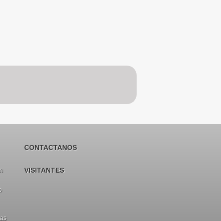
CONTACTANOS
VISITANTES
en
o
tas