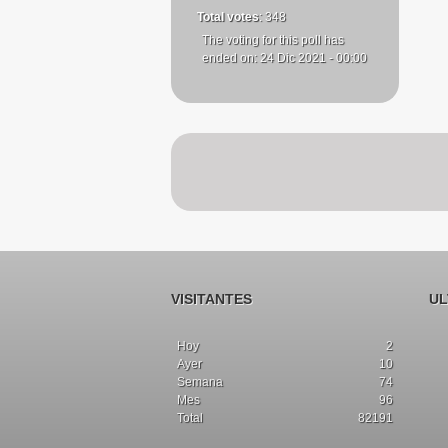
Total votes
: 348
The voting for this poll has
ended on: 24 Dic 2021 - 00:00
VISITANTES
UL
Hoy
2
Ayer
10
Semana
74
Mes
96
Total
82191