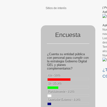
( P
Sitios de interés
Apl
Apl
Nue
Encuesta
nav
Las
des
Ten
alc
¿Cuenta su entidad pública
Nue
con personal para cumplir con
la estrategia Gobierno Digital
GEL y planes
complementarios?
¿
No - 56%
C
Si - 25.9%
Parcialmente - 9.2%
Operador Externo - 8.9%