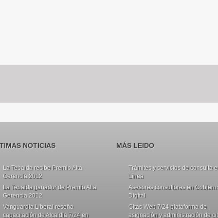
TIMAS NOTICIAS
MÁS LEIDO
La Tebaida recibe Premio Alta
Trámites y servicios de consulta 
Gerencia 2012
Línea
La Tebaida ganador de Premio Alta
Asesores consultores en Gobiern
Gerencia 2012
Digital
Vanguardia Liberal reseña
Citas Web 7/24 plataforma de
capacitación de Alcaldia 7/24 en
asignación y administración de ci