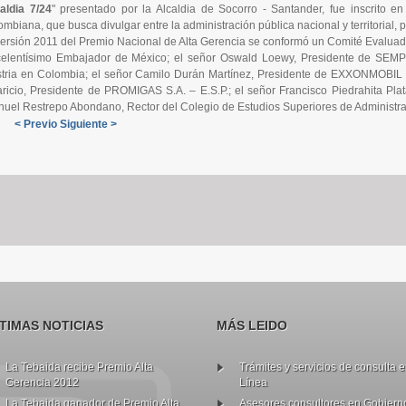
aldia 7/24
" presentado por la Alcaldia de Socorro - Santander, fue inscrito e
ombiana, que busca divulgar entre la administración pública nacional y territorial
versión 2011 del Premio Nacional de Alta Gerencia se conformó un Comité Evaluad
elentísimo Embajador de México; el señor Oswald Loewy, Presidente de SEM
tria en Colombia; el señor Camilo Durán Martínez, Presidente de EXXONMOBIL d
ricio, Presidente de PROMIGAS S.A. – E.S.P.; el señor Francisco Piedrahita Plat
uel Restrepo Abondano, Rector del Colegio de Estudios Superiores de Administr
< Previo
Siguiente >
TIMAS NOTICIAS
MÁS LEIDO
La Tebaida recibe Premio Alta
Trámites y servicios de consulta 
Gerencia 2012
Línea
La Tebaida ganador de Premio Alta
Asesores consultores en Gobiern