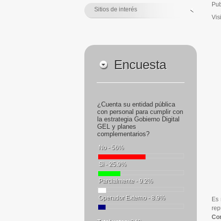
Pub
Sitios de interés
Vis
Encuesta
¿Cuenta su entidad pública
con personal para cumplir con
la estrategia Gobierno Digital
GEL y planes
complementarios?
No - 56%
Si - 25.9%
Parcialmente - 9.2%
Operador Externo - 8.9%
Es 
rep
Co