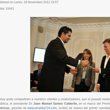
lished on Lunes, 19 Noviembre 2012 19:57
itas: 10441
muy grato compartirles a nuestros clientes y colaboradores, que el pasado marte
ública, el presidente Dr
Juan Manuel Santos Calderón,
en el marco del Premi
ntreras
, gerente de
www.alcaldia724.com
, recibió de manos del primer mandata