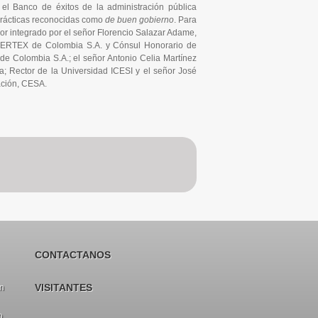
n el Banco de éxitos de la administración pública
, prácticas reconocidas como
de buen gobierno
. Para
or integrado por el señor Florencio Salazar Adame,
PERTEX de Colombia S.A. y Cónsul Honorario de
e Colombia S.A.; el señor Antonio Celia Martínez
a; Rector de la Universidad ICESI y el señor José
ación, CESA.
CONTACTANOS
VISITANTES
en
o