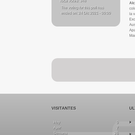
Total votes
: 348
Alc
The voting for this poll has
col
ended on: 24 Dic 2021 - 00:00
la 
Exc
Aus
Apa
Man
VISITANTES
UL
Hoy
0
Ayer
7
Semana
26